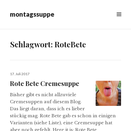
montagssuppe
MENÜ
&
WIDGETS
Schlagwort:
RoteBete
Veröffentlicht
17. Juli 2017
am
Rote Bete Cremesuppe
Bisher gibt es nicht allzuviele
Cremesuppen auf diesem Blog.
Das liegt daran, dass ich es lieber
stückig mag. Rote Bete gab es schon in einigen
Varianten (siehe Liste), eine Cremesuppe hat
aber noch gefehlt. Here it is: Rote Bete