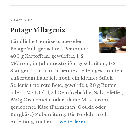
Veröffentlicht
20. April 2015
am
Potage Villageois
Ländliche Gemüsesuppe oder
Potage Villageois für 4 Personen:
400 g Kartoffeln, gewürfelt, 1-2
Möhren, in Juliennestreifen geschnitten, 1-2
Stangen Lauch, in Juliennestreifen geschnitten,
außerdem hatte ich noch ein kleines Stück
Sellerie und rote Bete, gewürfelt, 30 g Butter
oder 1-2 EL Öl, 1,2 l Gemüsebrühe, Salz, Pfeffer,
250g Orecchiette oder kleine Makkaroni,
geriebener Käse (Parmesan, Gouda oder
Bergkäse) Zubereitung: Die Nudeln nach
Potage Villageois
Anleitung kochen. …
weiterlesen