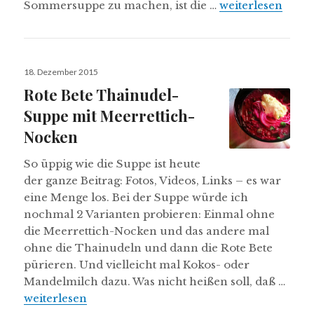
Rote Bete im Bl
Sommersuppe zu machen, ist die …
weiterlesen
Veröffentlicht
18. Dezember 2015
am
Rote Bete Thainudel-
Suppe mit Meerrettich-
Nocken
So üppig wie die Suppe ist heute
der ganze Beitrag: Fotos, Videos, Links – es war
eine Menge los. Bei der Suppe würde ich
nochmal 2 Varianten probieren: Einmal ohne
die Meerrettich-Nocken und das andere mal
ohne die Thainudeln und dann die Rote Bete
pürieren. Und vielleicht mal Kokos- oder
Mandelmilch dazu. Was nicht heißen soll, daß …
Rote Bete Thainudel-Suppe mit Meerrettich-Nocke
weiterlesen