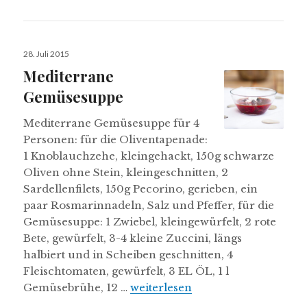
Veröffentlicht
28. Juli 2015
am
Mediterrane
Gemüsesuppe
Mediterrane Gemüsesuppe für 4
Personen: für die Oliventapenade:
1 Knoblauchzehe, kleingehackt, 150g schwarze
Oliven ohne Stein, kleingeschnitten, 2
Sardellenfilets, 150g Pecorino, gerieben, ein
paar Rosmarinnadeln, Salz und Pfeffer, für die
Gemüsesuppe: 1 Zwiebel, kleingewürfelt, 2 rote
Bete, gewürfelt, 3-4 kleine Zuccini, längs
halbiert und in Scheiben geschnitten, 4
Fleischtomaten, gewürfelt, 3 EL ÖL, 1 l
Mediterrane Gemüsesuppe
Gemüsebrühe, 12 …
weiterlesen