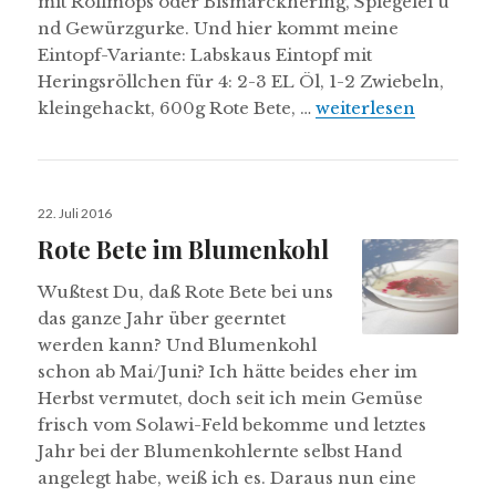
mit Rollmops oder Bismarckhering, Spiegelei u
nd Gewürzgurke. Und hier kommt meine
Eintopf-Variante: Labskaus Eintopf mit
Heringsröllchen für 4: 2-3 EL Öl, 1-2 Zwiebeln,
Labskaus Eintopf mi
kleingehackt, 600g Rote Bete, …
weiterlesen
Veröffentlicht
22. Juli 2016
am
Rote Bete im Blumenkohl
Wußtest Du, daß Rote Bete bei uns
das ganze Jahr über geerntet
werden kann? Und Blumenkohl
schon ab Mai/Juni? Ich hätte beides eher im
Herbst vermutet, doch seit ich mein Gemüse
frisch vom Solawi-Feld bekomme und letztes
Jahr bei der Blumenkohlernte selbst Hand
angelegt habe, weiß ich es. Daraus nun eine