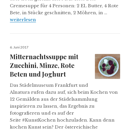
Cremesuppe für 4 Personen: 2 EL Butter, 4 Rote
Bete, in Stücke geschnitten, 2 Möhren, in …
Rote Bete Cremesuppe
weiterlesen
Veröffentlicht
6. Juni 2017
am
Mitternachtssuppe mit
Zucchini, Minze, Rote
Beten und Joghurt
Das Städelmuseum Frankfurt und
Alnatura rufen dazu auf, sich beim Kochen von
12 Gemälden aus der Städelsammlung
inspirieren zu lassen, das Ergebnis zu
fotografieren und es auf der
Seite #KunstKochen hochzuladen. Kann denn
kochen Kunst sein? Der östereichische