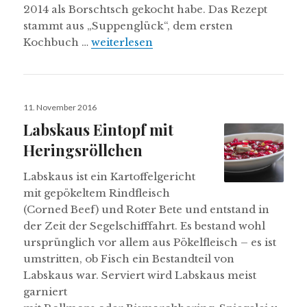
2014 als Borschtsch gekocht habe. Das Rezept
stammt aus „Suppenglück“, dem ersten
Lieblingssuppe: Rote Bete Eintopf
Kochbuch …
weiterlesen
Veröffentlicht
11. November 2016
am
Labskaus Eintopf mit
Heringsröllchen
Labskaus ist ein Kartoffelgericht
mit gepökeltem Rindfleisch
(Corned Beef) und Roter Bete und entstand in
der Zeit der Segelschifffahrt. Es bestand wohl
ursprünglich vor allem aus Pökelfleisch – es ist
umstritten, ob Fisch ein Bestandteil von
Labskaus war. Serviert wird Labskaus meist
garniert