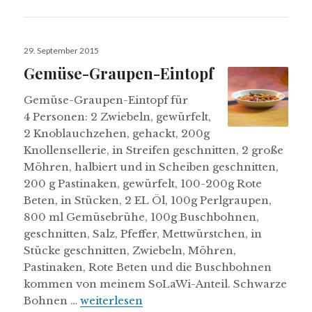
Veröffentlicht
29. September 2015
am
Gemüse-Graupen-Eintopf
Gemüse-Graupen-Eintopf für
4 Personen: 2 Zwiebeln, gewürfelt,
2 Knoblauchzehen, gehackt, 200g
Knollensellerie, in Streifen geschnitten, 2 große
Möhren, halbiert und in Scheiben geschnitten,
200 g Pastinaken, gewürfelt, 100-200g Rote
Beten, in Stücken, 2 EL Öl, 100g Perlgraupen,
800 ml Gemüsebrühe, 100g Buschbohnen,
geschnitten, Salz, Pfeffer, Mettwürstchen, in
Stücke geschnitten, Zwiebeln, Möhren,
Pastinaken, Rote Beten und die Buschbohnen
kommen von meinem SoLaWi-Anteil. Schwarze
Gemüse-Graupen-Eintopf
Bohnen …
weiterlesen