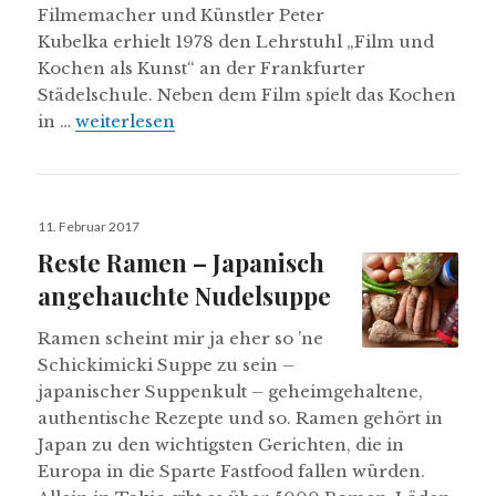
Filmemacher und Künstler Peter
Kubelka erhielt 1978 den Lehrstuhl „Film und
Kochen als Kunst“ an der Frankfurter
Städelschule. Neben dem Film spielt das Kochen
Mitternachtssuppe mit Zucchini, Minze, Rote Be
in …
weiterlesen
Veröffentlicht
11. Februar 2017
am
Reste Ramen – Japanisch
angehauchte Nudelsuppe
Ramen scheint mir ja eher so ’ne
Schickimicki Suppe zu sein –
japanischer Suppenkult – geheimgehaltene,
authentische Rezepte und so. Ramen gehört in
Japan zu den wichtigsten Gerichten, die in
Europa in die Sparte Fastfood fallen würden.