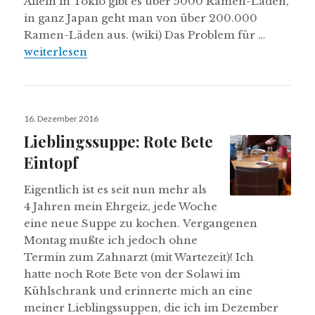
Allein in Tokio gibt es über 5000 Ramen-Läden,
in ganz Japan geht man von über 200.000
Ramen-Läden aus. (wiki) Das Problem für …
Reste Ramen – Japanisch angehauchte Nudelsuppe
weiterlesen
Veröffentlicht
16. Dezember 2016
am
Lieblingssuppe: Rote Bete
Eintopf
Eigentlich ist es seit nun mehr als
4 Jahren mein Ehrgeiz, jede Woche
eine neue Suppe zu kochen. Vergangenen
Montag mußte ich jedoch ohne
Termin zum Zahnarzt (mit Wartezeit)! Ich
hatte noch Rote Bete von der Solawi im
Kühlschrank und erinnerte mich an eine
meiner Lieblingssuppen, die ich im Dezember