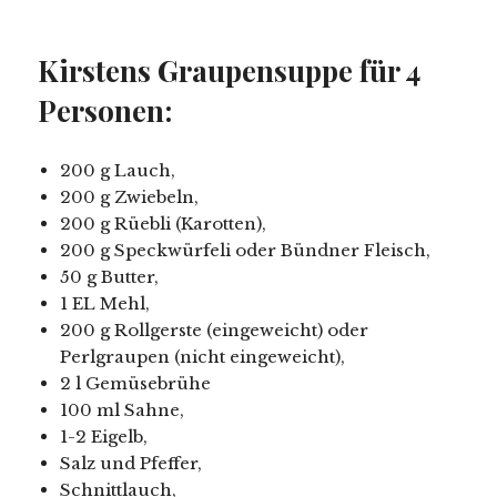
Kirstens Graupensuppe für 4
Personen:
200 g Lauch,
200 g Zwiebeln,
200 g Rüebli (Karotten),
200 g Speckwürfeli oder Bündner Fleisch,
50 g Butter,
1 EL Mehl,
200 g Rollgerste (eingeweicht) oder
Perlgraupen (nicht eingeweicht),
2 l Gemüsebrühe
100 ml Sahne,
1-2 Eigelb,
Salz und Pfeffer,
Schnittlauch,