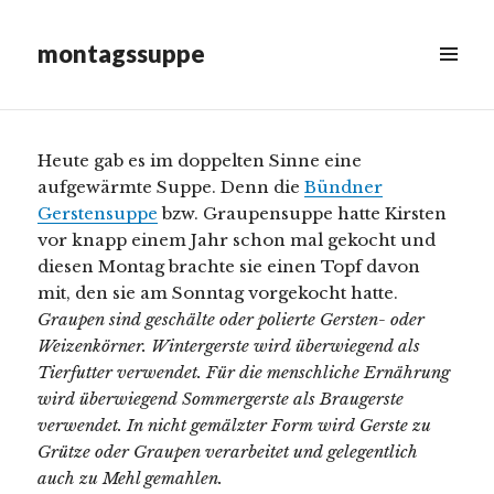
am
Kirstens Graupensuppe
montagssuppe
Runter
MENÜ
&
scrollen,
WIDGETS
um
mehr
Heute gab es im doppelten Sinne eine
Inhalt
aufgewärmte Suppe. Denn die
Bündner
anzuzeigen
Gerstensuppe
bzw. Graupensuppe hatte Kirsten
vor knapp einem Jahr schon mal gekocht und
diesen Montag brachte sie einen Topf davon
mit, den sie am Sonntag vorgekocht hatte.
Graupen sind geschälte oder polierte Gersten- oder
Weizenkörner. Wintergerste wird überwiegend als
Tierfutter verwendet. Für die menschliche Ernährung
wird überwiegend Sommergerste als Braugerste
verwendet. In nicht gemälzter Form wird Gerste zu
Grütze oder Graupen verarbeitet und gelegentlich
auch zu Mehl gemahlen.