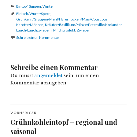
Kategorien
Eintopf
,
Suppen
,
Winter
Schlagwörter
Fleisch/Wurst/Speck
,
Grünkern/Graupen/Mehl/Haferflocken/Mais/Couscous
,
Karotte/Möhren
,
Kräuter/Basilikum/Minze/Petersilie/Koriander
,
Lauch/Lauchzwiebeln
,
Milchprodukt
,
Zwiebel
Schreib einen Kommentar
Schreibe einen Kommentar
Du musst
angemeldet
sein, um einen
Kommentar abzugeben.
Beitragsnavigation
VORHERIGER
Grühnkohleintopf – regional und
Vorheriger
Beitrag:
saisonal