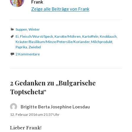
Frank
Zeige alle Beiträge von Frank
Kategorien
Suppen
,
Winter
Schlagwörter
Ei
,
Fleisch/Wurst/Speck
,
Karotte/Möhren
,
Kartoffeln
,
Knoblauch
,
Kräuter/Basilikum/Minze/Petersilie/Koriander
,
Milchprodukt
,
Paprika
,
Zwiebel
2 Kommentare
2 Gedanken zu „Bulgarische
Toptscheta“
Brigitte Berta Josephine Loesdau
sagt:
12. Februar 2016 um 21:37 Uhr
Lieber Frank!