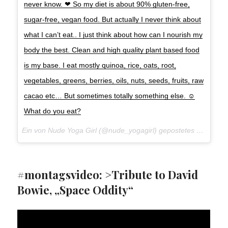
never know. ❤ So my diet is about 90% gluten-free,
sugar-free, vegan food. But actually I never think about
what I can’t eat.. I just think about how can I nourish my
body the best. Clean and high quality plant based food
is my base. I eat mostly quinoa, rice, oats, root,
vegetables, greens, berries, oils, nuts, seeds, fruits, raw
cacao etc… But sometimes totally something else. ☺
What do you eat?
Ein von Nude Yoga Girl (@nude_yogagirl) gepostetes Foto am
#montagsvideo: >Tribute to David
Bowie, „Space Oddity“