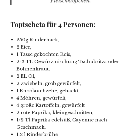
Fleischklößchen.“
Toptscheta für 4 Personen:
250g Rinderhack,
2 Eier,
1 Tasse gekochten Reis,
2-3 TL Gewürzmischung Tschubritza oder
Bohnenkraut,
2 EL Öl,
2 Zwiebeln, grob gewürfelt,
1 Knoblauchzehe, gehackt,
4 Möhren, gewürfelt,
4 große Kartoffeln, gewürfelt
2 rote Paprika, kleingeschnitten,
1/2 Tl Paprika edelsüß, Cayenne nach
Geschmack,
1,2 l Rinderbrühe