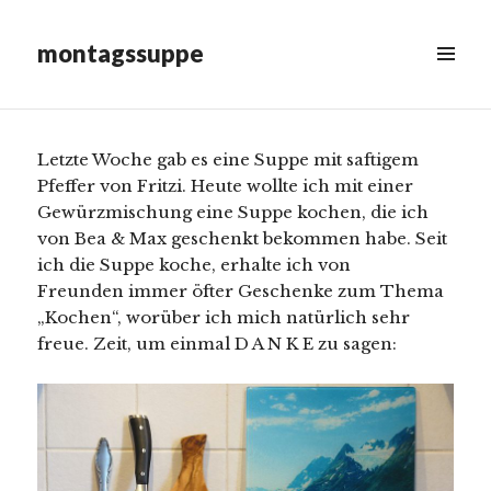
am
Bulgarische Toptscheta
montagssuppe
Runter
MENÜ
&
scrollen,
WIDGETS
um
mehr
Letzte Woche gab es eine Suppe mit saftigem
Inhalt
Pfeffer von Fritzi. Heute wollte ich mit einer
anzuzeigen
Gewürzmischung eine Suppe kochen, die ich
von Bea & Max geschenkt bekommen habe. Seit
ich die Suppe koche, erhalte ich von
Freunden immer öfter Geschenke zum Thema
„Kochen“, worüber ich mich natürlich sehr
freue. Zeit, um einmal D A N K E zu sagen: