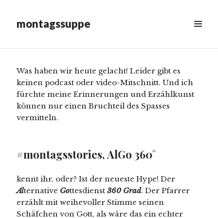
am
montags-show, Folge 46
montagssuppe
Runter
MENÜ
&
scrollen,
WIDGETS
um
mehr
Was haben wir heute gelacht! Leider gibt es
Inhalt
keinen podcast oder video-Mitschnitt. Und ich
anzuzeigen
fürchte meine Erinnerungen und Erzählkunst
können nur einen Bruchteil des Spasses
vermitteln.
#montagsstories, AlGo 360˚
kennt ihr, oder? Ist der neueste Hype! Der
Al
ternative
Go
ttesdienst
360 Grad
. Der Pfarrer
erzählt mit weihevoller Stimme seinen
Schäfchen von Gott, als wäre das ein echter